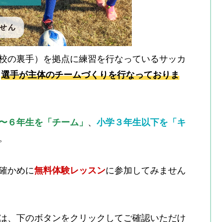
校の裏手）を拠点に練習を行なっているサッカ
、
選手が主体のチームづくりを行なっておりま
〜６年生を「チーム」
、
小学３年生以下を「キ
。
確かめに
無料体験レッスン
に参加してみません
は、下のボタンをクリックしてご確認いただけ