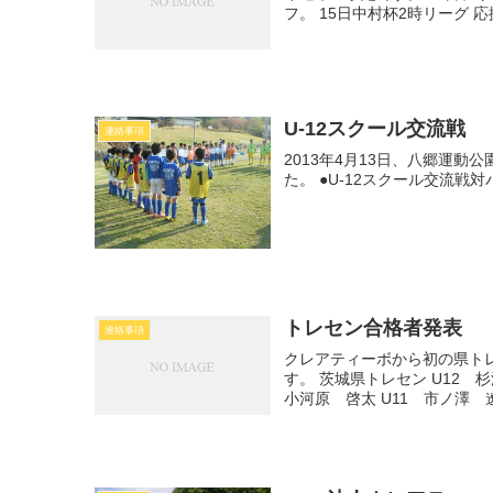
フ。 15日中村杯2時リーグ
U-12スクール交流戦
連絡事項
2013年4月13日、八郷運動
た。 ●U-12スクール交流
トレセン合格者発表
連絡事項
クレアティーボから初の県ト
す。 茨城県トレセン U12 杉
小河原 啓太 U11 市ノ澤 遼