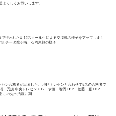
 応援よろしくお願いします。
公園で行われたU-12スクール生による交流戦の様子をアップしまし
戦対パルチーダ龍ヶ崎、石岡東戦の様子
レセン合格者が出ました。 地区トレセンと合わせて5名の合格者で
浦 秀謙 中央トレセン U12 伊藤 瑠恩 U12 佐藤 豪 U12
 この先の活躍に期...