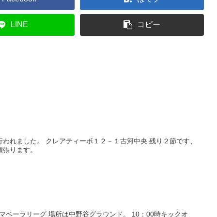
LINE
コピー
行われました。 クレアティーボ１２－１古河中央 残り２節です、
頑張ります。
マベーラリーグ 場所は中野谷グラウンド。 10：00時キックオ