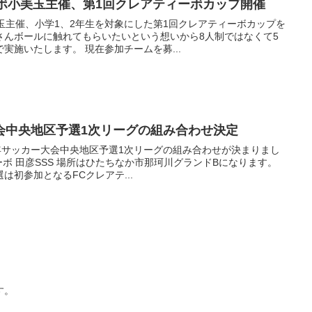
ーボ小美玉主催、第1回クレアティーボカップ開催
玉主催、小学1、2年生を対象にした第1回クレアティーボカップを
さんボールに触れてもらいたいという想いから8人制ではなくて5
実施いたします。 現在参加チームを募...
会中央地区予選1次リーグの組み合わせ決定
年サッカー大会中央地区予選1次リーグの組み合わせが決まりまし
ィーボ 田彦SSS 場所はひたちなか市那珂川グランドBになります。
は初参加となるFCクレアテ...
す。