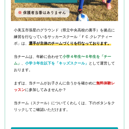
小美玉市張星のグラウンド（県立中央高校の裏手）を拠点に
練習を行なっているサッカースクール「ＦＣ.クレアティー
ボ」は、
選手が主体のチームづくりを行なっております。
当チームは、年齢に合わせて
小学４年生〜６年生を「チー
ム」
、
小学３年生以下を「キッズスクール」
として運営して
おります。
まずは、当チームがお子さんに合うかを確かめに
無料体験レ
ッスン
に参加してみませんか？
当チーム（スクール）についてくわしくは、下のボタンをク
リックしてご確認いただけます。