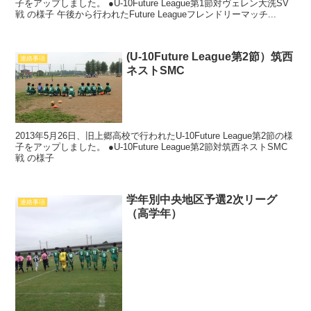
子をアップしました。 ●U-10Future League第1節対ヴェレン大洗SV
戦 の様子 午後から行われたFuture Leagueフレンドリーマッチ...
(U-10Future League第2節）筑西
連絡事項
ネストSMC
2013年5月26日、旧上郷高校で行われたU-10Future League第2節の様
子をアップしました。 ●U-10Future League第2節対筑西ネストSMC
戦 の様子
学年別中央地区予選2次リーグ
連絡事項
（高学年）