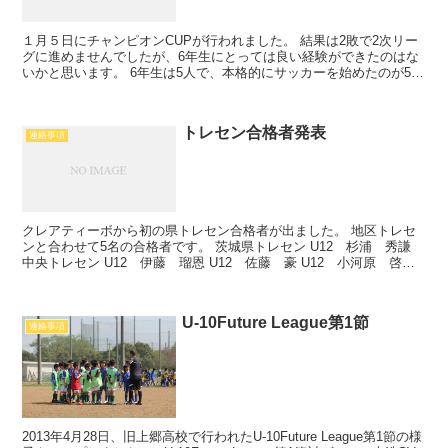
１月５日にチャンピオンCUPが行われました。 結果は2敗で2次リー
グに進めませんでしたが、6年生にとっては良い経験ができたのはな
いかと思います。 6年生は5人で、本格的にサッカーを始めたのが5年
生からで約2年。 今回の大会が初スタメンで、緊...
トレセン合格者発表
連絡事項
クレアティーボから初の県トレセン合格者が出ました。 地区トレセ
ンと合わせて5名の合格者です。 茨城県トレセン U12 杉浦 秀謙
中央トレセン U12 伊藤 瑠恩 U12 佐藤 豪 U12 小河原 啓太
U11 市ノ澤 遼 この先の活躍に期...
U-10Future League第1節
連絡事項
2013年4月28日、旧上郷高校で行われたU-10Future League第1節の様