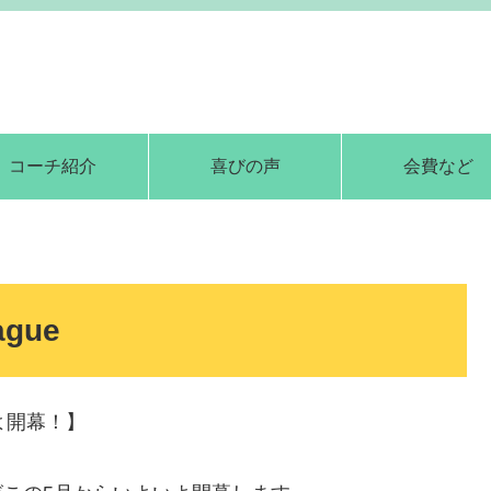
コーチ紹介
喜びの声
会費など
ague
よいよ開幕！】