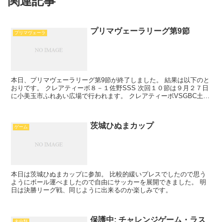
関連記事
プリマヴェーラリーグ第9節
プリマヴェーラ
本日、プリマヴェーラリーグ第9節が終了しました。 結果は以下のと
おりです。 クレアティーボ８－１佐野SSS 次回１０節は９月２７日
に小美玉市ふれあい広場で行われます。 クレアティーボVSGBC土浦
順位 戦績表 得点ランキング 得点ランキン...
茨城ひぬまカップ
ゲーム
本日は茨城ひぬまカップに参加。 比較的緩いプレスでしたので思う
ようにボール運べましたので自由にサッカーを展開できました。 明
日は決勝リーグ戦、同じように出来るのか楽しみです。
保護中: チャレンジゲーム・ラス
未分類