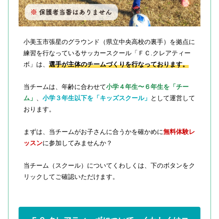
小美玉市張星のグラウンド（県立中央高校の裏手）を拠点に
練習を行なっているサッカースクール「ＦＣ.クレアティー
ボ」は、
選手が主体のチームづくりを行なっております。
当チームは、年齢に合わせて
小学４年生〜６年生を「チー
ム」
、
小学３年生以下を「キッズスクール」
として運営して
おります。
まずは、当チームがお子さんに合うかを確かめに
無料体験レ
ッスン
に参加してみませんか？
当チーム（スクール）についてくわしくは、下のボタンをク
リックしてご確認いただけます。