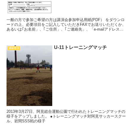
一般の方で参加ご希望の方は講演会参加申込用紙(PDF） をダウンロ
ードの上、必要項目をご記入していただきFAXでお送りいただくか、
あるいは｢お名前」、｢ご住所」、｢ご連絡先」、「e-mailアドレス」
をご記入の上、表題に｢講演会予約」とし...
U-11トレーニングマッチ
連絡事項
2013年3月27日、阿見総合運動公園で行われたトレーニングマッチの
様子をアップしました。 ●トレーニングマッチ対阿見サッカースクー
ル、岩間SSS戦の様子