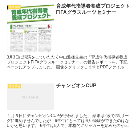
育成年代指導者養成プロジェクト
連絡事項
FIFAグラスルーツセミナー
3月3日に講演をしていただく中山雅雄先生の「育成年代指導者養成
プロジェクトFIFAグラスルーツセミナー」の報告レポートを、下記
ページにアップしました。 画像をクリックしますとPDFファイルで
ご覧いただけます。
チャンピオンCUP
連絡事項
１月５日にチャンピオンCUPが行われました。 結果は2敗で2次リー
グに進めませんでしたが、6年生にとっては良い経験ができたのはな
いかと思います。 6年生は5人で、本格的にサッカーを始めたのが5年
生からで約2年。 今回の大会が初スタメンで、緊...